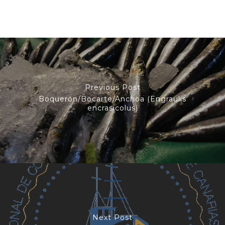
Previous Post
Boquerón/Bocarte/Anchoa (Engraulis
encrasicolus)
Next Post