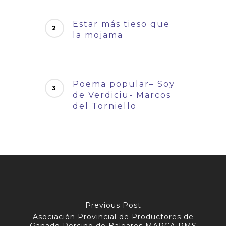
Estar más tieso que
la mojama
Poema popular– Soy
de Verdiciu- Marcos
del Torniello
Previous Post
Asociación Provincial de Productores de
Ganado Porcino de Baleares MARCA PMS