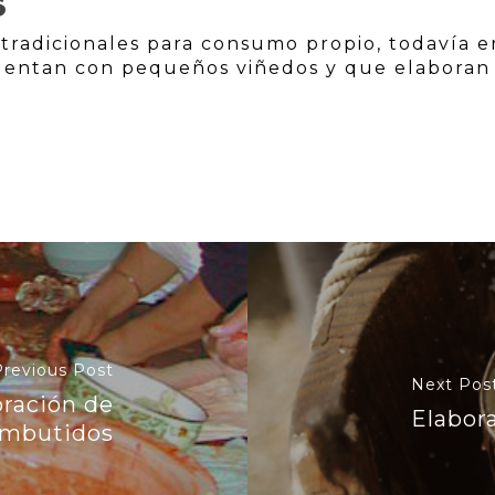
S
radicionales para consumo propio, todavía e
uentan con pequeños viñedos y que elaboran
Previous Post
Next Pos
oración de
Elabor
embutidos