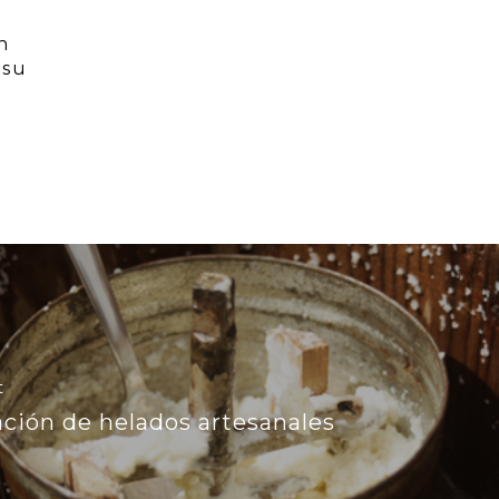
n
 su
t
ación de helados artesanales