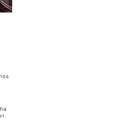
inos
 ha
ur.