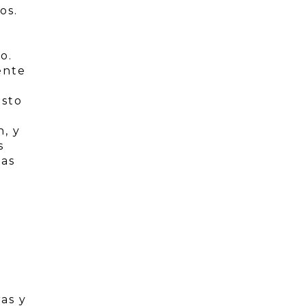
os.
o.
ente
asto
n, y
s
nas
ras y