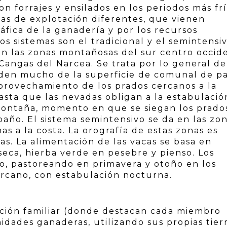
 forrajes y ensilados en los periodos más frí
as de explotación diferentes, que vienen
áfica de la ganadería y por los recursos
os sistemas son el tradicional y el semintensiv
 en las zonas montañosas del sur centro occid
e Cangas del Narcea. Se trata por lo general de
en mucho de la superficie de comunal de p
 aprovechamiento de los prados cercanos a la
asta que las nevadas obligan a la estabulació
montaña, momento en que se siegan los prado
baño. El sistema semintensivo se da en las zo
mas a la costa. La orografía de estas zonas es
olas. La alimentación de las vacas se basa en
seca, hierba verde en pesebre y pienso. Los
o, pastoreando en primavera y otoño en los
ercano, con estabulación nocturna.
ación familiar (donde destacan cada miembro
nidades ganaderas, utilizando sus propias tier