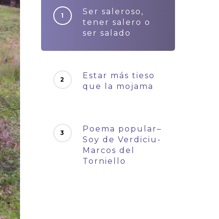
Ser saleroso,
tener salero o
ser salado
Estar más tieso
que la mojama
Poema popular–
Soy de Verdiciu-
Marcos del
Torniello