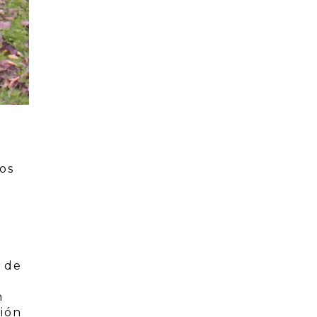
cos
a de
n
ión