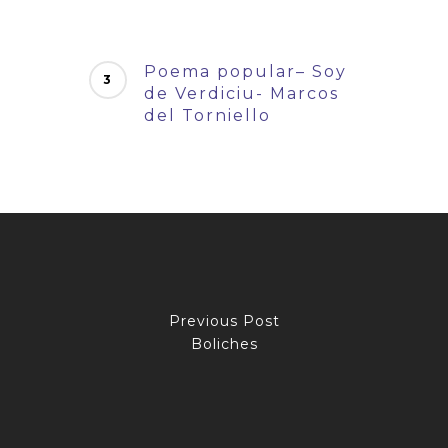
Poema popular– Soy
de Verdiciu- Marcos
del Torniello
Previous Post
Boliches