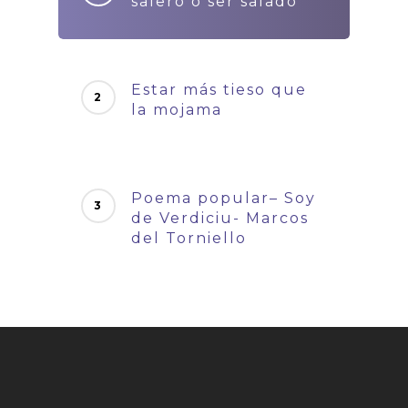
salero o ser salado
Estar más tieso que
la mojama
Poema popular– Soy
de Verdiciu- Marcos
del Torniello