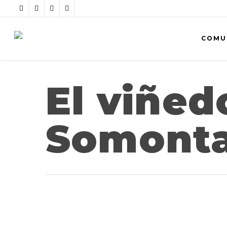
COMU
El viñed
Somont