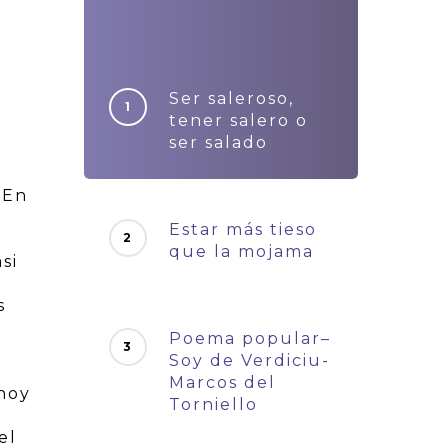
Ser saleroso,
tener salero o
ser salado
 En
Estar más tieso
que la mojama
si
s
Poema popular–
Soy de Verdiciu-
Marcos del
hoy
Torniello
el