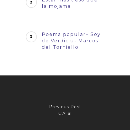
la mojama
Poema popular– Soy
de Verdiciu- Marcos
del Torniello
Previous Post
C'Alial