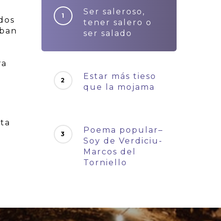
Ser saleroso,
odos
tener salero o
aban
ser salado
ra
Estar más tieso
que la mojama
sta
Poema popular–
Soy de Verdiciu-
Marcos del
Torniello