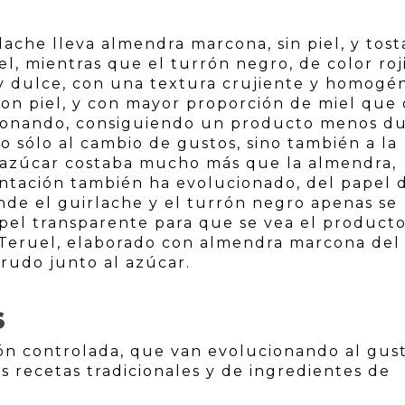
lache lleva almendra marcona, sin piel, y tost
l, mientras que el turrón negro, de color roj
 y dulce, con una textura crujiente y homogé
on piel, y con mayor proporción de miel que
cionando, consiguiendo un producto menos d
o sólo al cambio de gustos, sino también a la
l azúcar costaba mucho más que la almendra,
entación también ha evolucionado, del papel 
nde el guirlache y el turrón negro apenas se
apel transparente para que se vea el producto
 Teruel, elaborado con almendra marcona del
crudo junto al azúcar.
S
ón controlada, que van evolucionando al gus
s recetas tradicionales y de ingredientes de