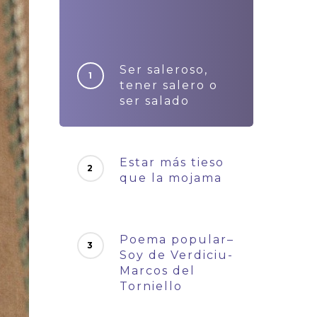
Ser saleroso,
tener salero o
ser salado
Estar más tieso
que la mojama
Poema popular–
Soy de Verdiciu-
Marcos del
Torniello