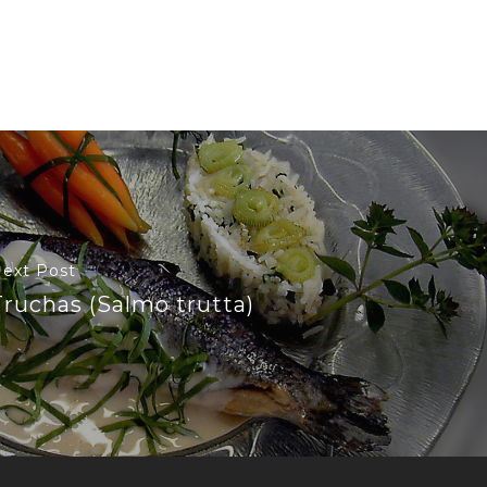
ext Post
Truchas (Salmo trutta)