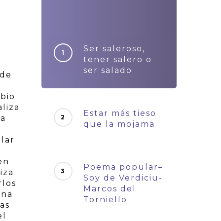
Ser saleroso,
tener salero o
ser salado
 de
bio
aliza
Estar más tieso
ra
que la mojama
lar
en
Poema popular–
iza
Soy de Verdiciu-
rlos
Marcos del
una
Torniello
ras
el