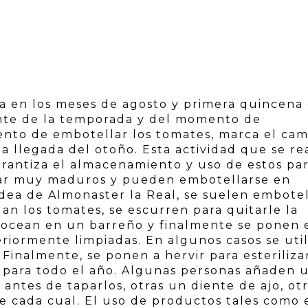
za en los meses de agosto y primera quincena
nte de la temporada y del momento de
nto de embotellar los tomates, marca el cam
 la llegada del otoño. Esta actividad que se re
arantiza el almacenamiento y uso de estos pa
star muy maduros y pueden embotellarse en
ldea de Almonaster la Real, se suelen embotel
lan los tomates, se escurren para quitarle la
 trocean en un barreño y finalmente se ponen 
eriormente limpiadas. En algunos casos se util
Finalmente, se ponen a hervir para esteriliza
 para todo el año. Algunas personas añaden 
 antes de taparlos, otras un diente de ajo, ot
de cada cual. El uso de productos tales como 