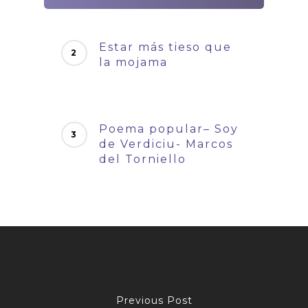
Estar más tieso que
la mojama
Poema popular– Soy
de Verdiciu- Marcos
del Torniello
Previous Post