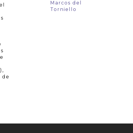
Marcos del
el
Torniello
as
a
e
as
de
),
a de