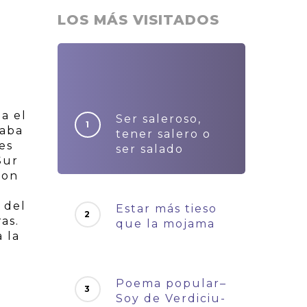
LOS MÁS VISITADOS
a el
Ser saleroso,
taba
tener salero o
es
ser salado
Sur
con
 del
Estar más tieso
as.
que la mojama
 la
Poema popular–
Soy de Verdiciu-