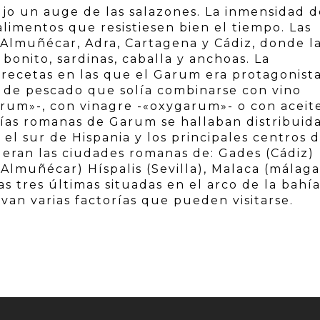
jo un auge de las salazones. La inmensidad d
limentos que resistiesen bien el tiempo. Las
n Almuñécar, Adra, Cartagena y Cádiz, donde l
bonito, sardinas, caballa y anchoas. La
recetas en las que el Garum era protagonist
sa de pescado que solía combinarse con vino
rum»-, con vinagre -«oxygarum»- o con aceit
rías romanas de Garum se hallaban distribuid
 el sur de Hispania y los principales centros 
eran las ciudades romanas de: Gades (Cádiz)
(Almuñécar) Híspalis (Sevilla), Malaca (málaga
tas tres últimas situadas en el arco de la bahí
rvan varias factorías que pueden visitarse.