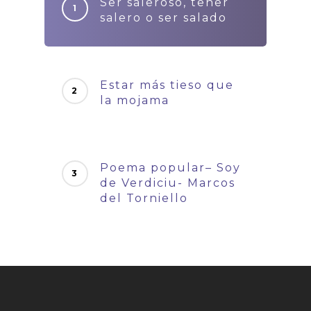
Ser saleroso, tener
salero o ser salado
Estar más tieso que
la mojama
Poema popular– Soy
de Verdiciu- Marcos
del Torniello