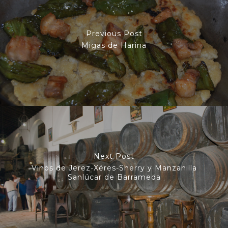
Previous Post
Migas de Harina
Next Post
Vinos de Jerez-Xéres-Sherry y Manzanilla
Sanlúcar de Barrameda