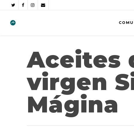
COMU
Aceites 
virgen S
Mágina