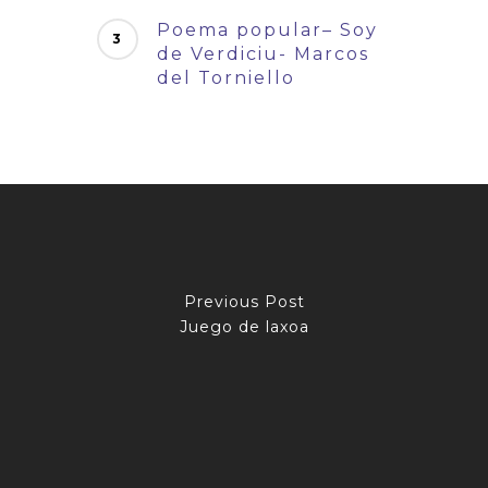
Poema popular– Soy
de Verdiciu- Marcos
del Torniello
Previous Post
Juego de laxoa