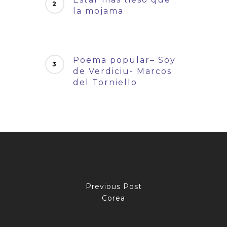
la mojama
Poema popular– Soy
de Verdiciu- Marcos
del Torniello
Previous Post
Corea