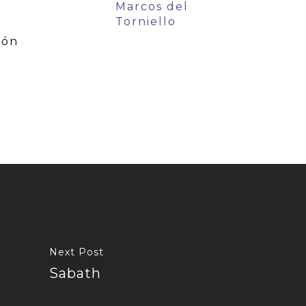
Marcos del
Torniello
ión
Next Post
Sabath