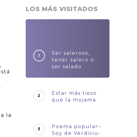
LOS MÁS VISITADOS
Ser saleroso,
tener salero o
,
ser salado
está
o
.
Estar más tieso
que la mojama
a la
Poema popular–
ó
Soy de Verdiciu-