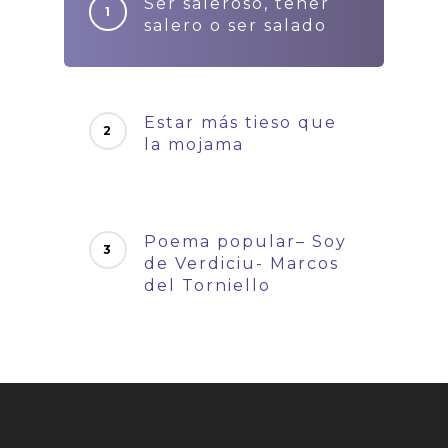
Ser saleroso, tener
salero o ser salado
Estar más tieso que
la mojama
Poema popular– Soy
de Verdiciu- Marcos
del Torniello