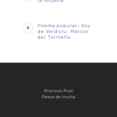
la mojama
Poema popular– Soy
de Verdiciu- Marcos
del Torniello
Previous Post
Pesca de trucha