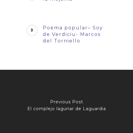
Poema popular– Soy
de Verdiciu- Marcos
del Torniello
Previous Post
El complejo lagunar de Laguardia