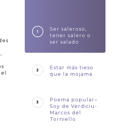
Ser saleroso,
tener salero o
des
ser salado
l
,
os
Estar más tieso
 el
que la mojama
Poema popular–
Soy de Verdiciu-
Marcos del
Torniello