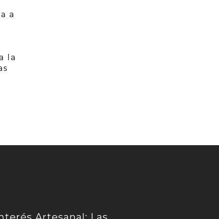
a a
a la
as
nterés Artesanal: Las