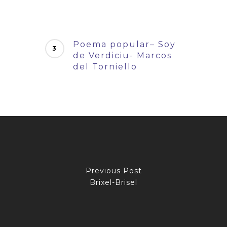
Poema popular– Soy
de Verdiciu- Marcos
del Torniello
Previous Post
Brixel-Brisel