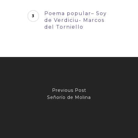
Poema popular– Soy
de Verdiciu- Marcos
del Torniello
Previous Post
Señorío de Molina