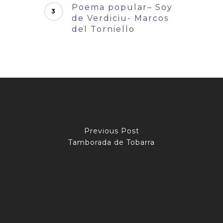
Poema popular– Soy
de Verdiciu- Marcos
del Torniello
Previous Post
Tamborada de Tobarra