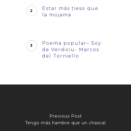
Estar más tieso que
la mojama
Poema popular– Soy
de Verdiciu- Marcos
del Torniello
Previous Post
Tengo más hambre que un chascal