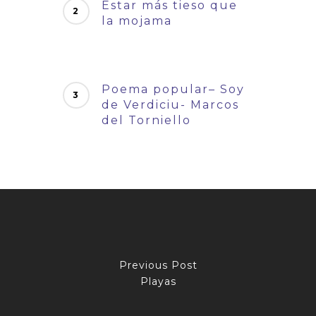
Estar más tieso que
la mojama
Poema popular– Soy
de Verdiciu- Marcos
del Torniello
Previous Post
Playas