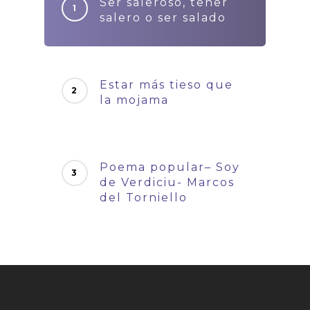
Ser saleroso, tener
salero o ser salado
Estar más tieso que
la mojama
Poema popular– Soy
de Verdiciu- Marcos
del Torniello