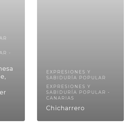
AR
AR -
mesa
EXPRESIONES Y
e,
SABIDURÍA POPULAR
EXPRESIONES Y
er
SABIDURÍA POPULAR -
CANARIAS
Chicharrero