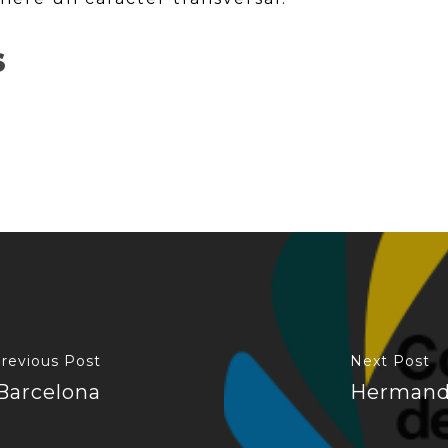
S
revious Post
Next Post
Barcelona
Hermand