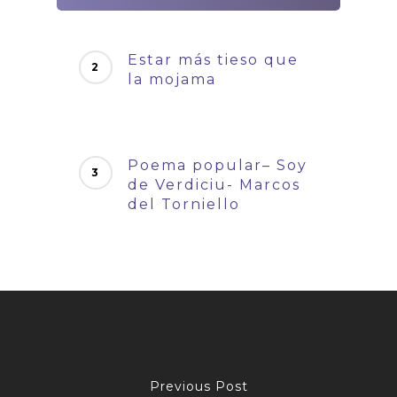
Estar más tieso que
la mojama
Poema popular– Soy
de Verdiciu- Marcos
del Torniello
Previous Post