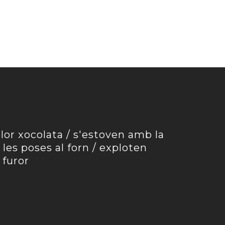
lor xocolata / s'estoven amb la
si les poses al forn / exploten
 furor