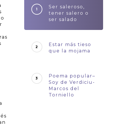
a
Ser saleroso,
s
tener salero o
co
ser salado
r
ras
s
Estar más tieso
que la mojama
Poema popular–
Soy de Verdiciu-
Marcos del
Torniello
a
vés
an