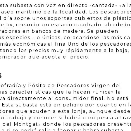
sta subasta con voz en directo -cantada- «a l
paseo marítimo de la localidad. Los pescadore
el día sobre unos soportes cubiertos de plásti
uelo», creando un espacio cuadrado, alrededo
mpradores en bancos de madera. Se pueden
as especies – o únicas, colocándose las más ca
as más económicas al fina Uno de los pescadore
ntando los precios muy rápidamente a la baja,
omprador que acepta el precio.
S
Cofradía y Pósito de Pescadores Virgen del
s características que la hacen «única» la
 va directamente al consumidor final. No está
z. Esta subasta está en peligro por cuanto en l
dores que acuden a esta lonja, aunque desde
 trabajo y conocer si habrá o no pesca a tra
o del Montgat» donde los pescadores present
de si se podrá salir a faenar y habrá subasta.