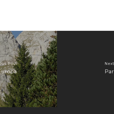
ous Post
Next
Europa
Par