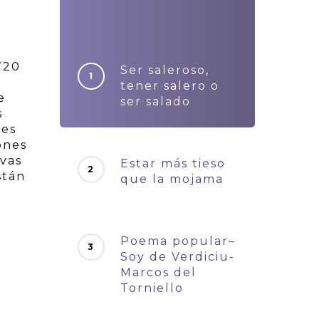
720
Ser saleroso,
tener salero o
e
ser salado
s
 es
ones
vas
Estar más tieso
stán
que la mojama
Poema popular–
Soy de Verdiciu-
Marcos del
Torniello