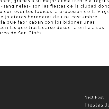
co, gracias a su mejor clima frente a Teguis
s «sangineles» son las fiestas de la ciudad don
 con eventos lúdicos la procesión de la Virg
 de jolateros herederas de una costumbre
isla que fabricaban con los bidones unas
on las que trasladarse desde la orilla a sus
arco de San Ginés.
Next Post
Fiestas J