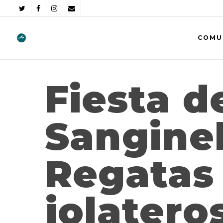
COMU
Fiesta d
Sanginel
Regatas
jolatero