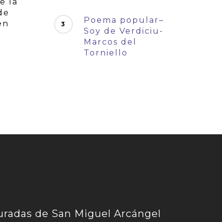
e la
de
Poema popular–
en
Soy de Verdiciu-
Marcos del
Torniello
uradas de San Miguel Arcángel