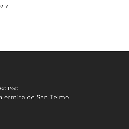
ro y
ext Post
a ermita de San Telmo