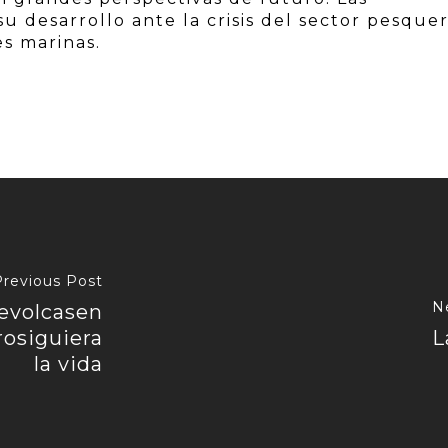
u desarrollo ante la crisis del sector pesque
es marinas.
Previous Post
N
evolcasen
rosiguiera
L
la vida