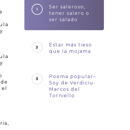
Ser saleroso,
a
tener salero o
ser salado
ula
 y
Estar más tieso
que la mojama
ula
 y
o
Poema popular–
 de
Soy de Verdiciu-
 el
Marcos del
Torniello
ria,