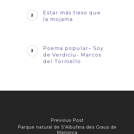
Estar más tieso que
la mojama
Poema popular– Soy
de Verdiciu- Marcos
del Torniello
Previous Post
Parque natural de S'Albufera des Graus de
Menorca