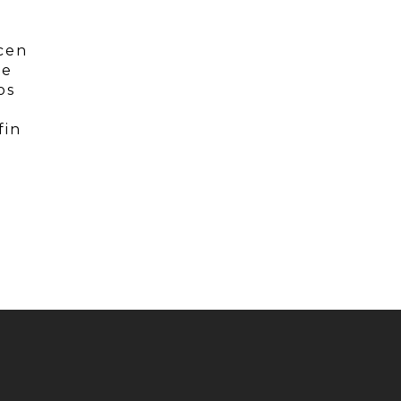
cen
Se
os
fin
s