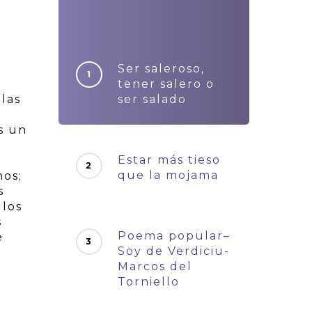
Ser saleroso,
tener salero o
llas
ser salado
s un
Estar más tieso
que la mojama
nos;
s
 los
s
Poema popular–
e
Soy de Verdiciu-
Marcos del
Torniello