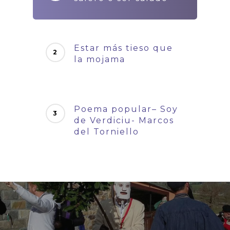
Estar más tieso que
la mojama
Poema popular– Soy
de Verdiciu- Marcos
del Torniello