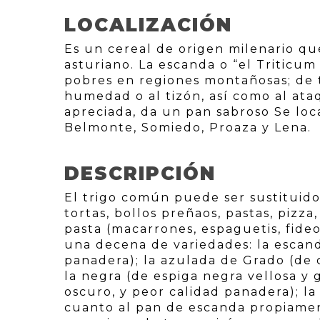
LOCALIZACIÓN
Es un cereal de origen milenario que
asturiano. La escanda o “el Triticum
pobres en regiones montañosas; de tal
humedad o al tizón, así como al ataq
apreciada, da un pan sabroso Se lo
Belmonte, Somiedo, Proaza y Lena.
DESCRIPCIÓN
El trigo común puede ser sustituido
tortas, bollos preñaos, pastas, pizz
pasta (macarrones, espaguetis, fideo
una decena de variedades: la escand
panadera); la azulada de Grado (de c
la negra (de espiga negra vellosa y 
oscuro, y peor calidad panadera); la
cuanto al pan de escanda propiament