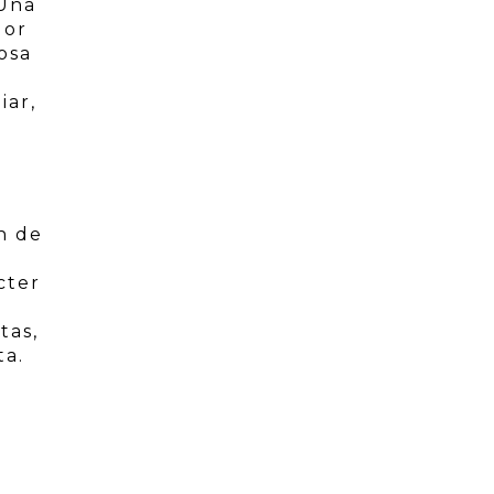
 Una
lor
osa
iar,
n de
cter
tas,
ta.