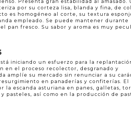
denso. Presenta gran estabilidad al amasado.
eriza por su corteza lisa, blanda y fina, de co
cto es homogéneo al corte, su textura esponj
canda empleado. Se puede mantener durante
 del pan fresco. Su sabor y aroma es muy pecul
S
stá iniciando un esfuerzo para la replantació
ón en el proceso recolector, desgranado y
da amplíe su mercado sin renunciar a su cará
 resurgimiento en panaderías y confiterías. El
 la escanda asturiana en panes, galletas, tor
s y pasteles, así como en la producción de pas