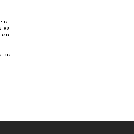
 su
o es
o en
 como
s