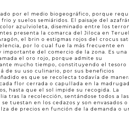
nado por el medio biogeográfico, porque requ
frio y suelos semiáridos. El paisaje del azafr
olor azulvioleta, diseminado entre los terro
tes presenta la comarca del Jiloca en Terue
ragón, el brin o estigmas rojos del crocus sat
elencia, por lo cual fue la más frecuente en
y importante del comercio de la zona. Es una
lamada el oro rojo, porque admite su
ante mucho tiempo, constituyendo el tesoro
lá de su uso culinario, por sus beneficios
añadido es que se recolecta todavía de maner
cada flor cerrada o capullada en la madrugad
s, hasta que el sol impide su recogida. La
lia tras la recolección, sentándose todos a las
 se tuestan en los cedazos y son envasados o
alza de precios en función de la demanda o u