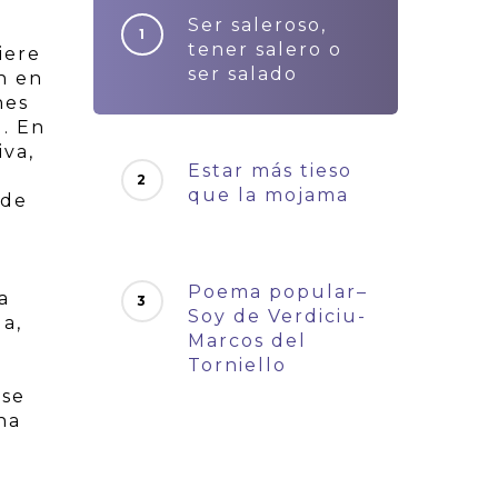
Ser saleroso,
tener salero o
iere
ser salado
án en
nes
l. En
iva,
Estar más tieso
que la mojama
 de
Poema popular–
a
Soy de Verdiciu-
a,
Marcos del
Torniello
 se
na