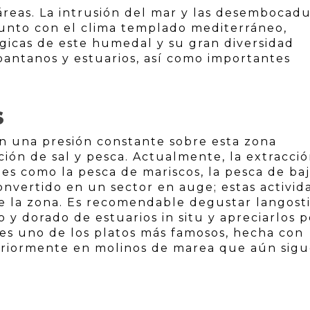
áreas. La intrusión del mar y las desembocadu
junto con el clima templado mediterráneo,
ógicas de este humedal y su gran diversidad
, pantanos y estuarios, así como importantes
S
en una presión constante sobre esta zona
ción de sal y pesca. Actualmente, la extracci
des como la pesca de mariscos, la pesca de ba
convertido en un sector en auge; estas activid
e la zona. Es recomendable degustar langosti
so y dorado de estuarios in situ y apreciarlos 
s es uno de los platos más famosos, hecha con
eriormente en molinos de marea que aún sig