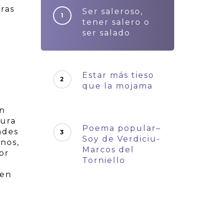
ras
Ser saleroso,
tener salero o
ser salado
Estar más tieso
que la mojama
ón
jura
Poema popular–
ades
Soy de Verdiciu-
nos,
Marcos del
por
Torniello
uen