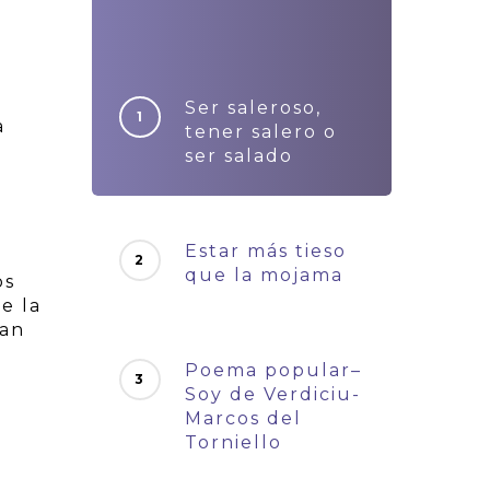
Ser saleroso,
a
tener salero o
ser salado
Estar más tieso
que la mojama
os
e la
ían
Poema popular–
Soy de Verdiciu-
Marcos del
Torniello