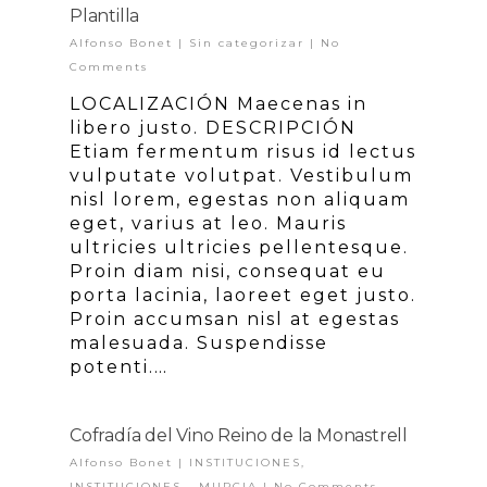
Plantilla
Alfonso Bonet
|
Sin categorizar
|
No
Comments
LOCALIZACIÓN Maecenas in
libero justo. DESCRIPCIÓN
Etiam fermentum risus id lectus
vulputate volutpat. Vestibulum
nisl lorem, egestas non aliquam
eget, varius at leo. Mauris
ultricies ultricies pellentesque.
Proin diam nisi, consequat eu
porta lacinia, laoreet eget justo.
Proin accumsan nisl at egestas
malesuada. Suspendisse
potenti.…
Cofradía del Vino Reino de la Monastrell
Alfonso Bonet
|
INSTITUCIONES
,
INSTITUCIONES - MURCIA
|
No Comments