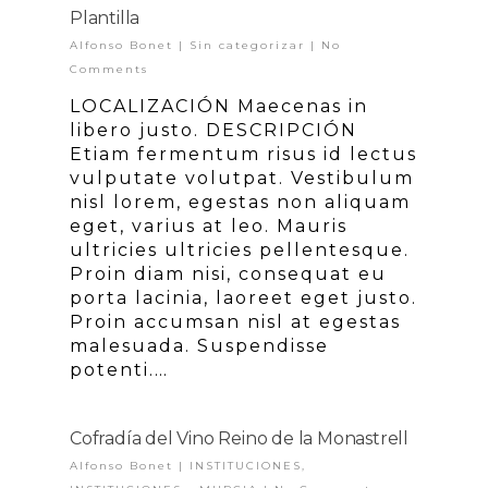
Plantilla
Alfonso Bonet
|
Sin categorizar
|
No
Comments
LOCALIZACIÓN Maecenas in
libero justo. DESCRIPCIÓN
Etiam fermentum risus id lectus
vulputate volutpat. Vestibulum
nisl lorem, egestas non aliquam
eget, varius at leo. Mauris
ultricies ultricies pellentesque.
Proin diam nisi, consequat eu
porta lacinia, laoreet eget justo.
Proin accumsan nisl at egestas
malesuada. Suspendisse
potenti.…
Cofradía del Vino Reino de la Monastrell
Alfonso Bonet
|
INSTITUCIONES
,